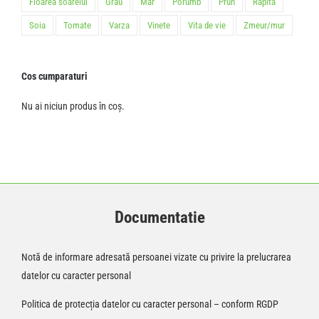
Floarea soarelui
Grau
Mar
Porumb
Prun
Rapita
Soia
Tomate
Varza
Vinete
Vita de vie
Zmeur/mur
Cos cumparaturi
Nu ai niciun produs în coș.
Documentatie
Notă de informare adresată persoanei vizate cu privire la prelucrarea
datelor cu caracter personal
Politica de protecția datelor cu caracter personal – conform RGDP