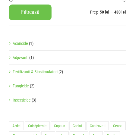
Filtrează
Preț:
50 lei
—
480 lei
Preț
Preț
minim
maxim
Acaricide
(1)
Adjuvanti
(1)
Fertilizanti & Biostimulatori
(2)
Fungicide
(2)
Insecticide
(3)
Ardei
Cais/piersic
Capsun
Cartof
Castraveti
Ceapa