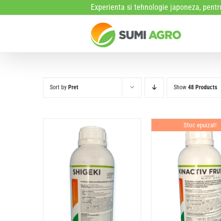
Skip
Experienta si tehnologie japoneza, pentru
to
content
Sort by
Pret
Show
48 Products
Stoc epuizat!