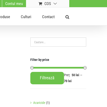
Contul meu
COS
roduse
Culturi
Contact
Filter by price
Preț:
50 lei
—
Filtrează
Preț
Preț
70 lei
minim
maxim
Acaricide
(1)