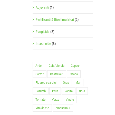
Adjuvanti
(1)
Fertilizanti & Biostimulatori
(2)
Fungicide
(2)
Insecticide
(3)
Ardei
Cais/piersic
Capsun
Cartof
Castraveti
Ceapa
Floarea soarelui
Grau
Mar
Porumb
Prun
Rapita
Soia
Tomate
Varza
Vinete
Vita de vie
Zmeur/mur