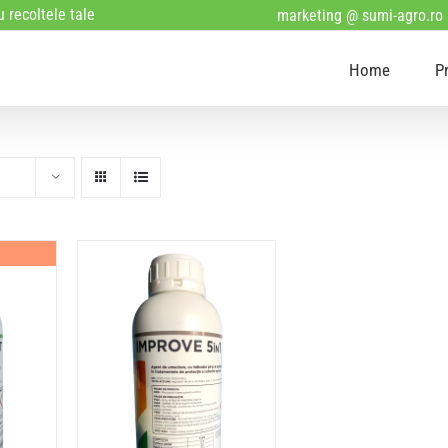
 recoltele tale
marketing @ sumi-agro.ro
Home
P