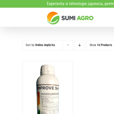
Skip
Experienta si tehnologie japoneza, pentru
to
content
Sort by
Ordine implicita
Show
16 Products