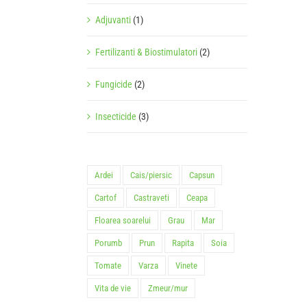
Adjuvanti
(1)
Fertilizanti & Biostimulatori
(2)
Fungicide
(2)
Insecticide
(3)
Ardei
Cais/piersic
Capsun
Cartof
Castraveti
Ceapa
Floarea soarelui
Grau
Mar
Porumb
Prun
Rapita
Soia
Tomate
Varza
Vinete
Vita de vie
Zmeur/mur