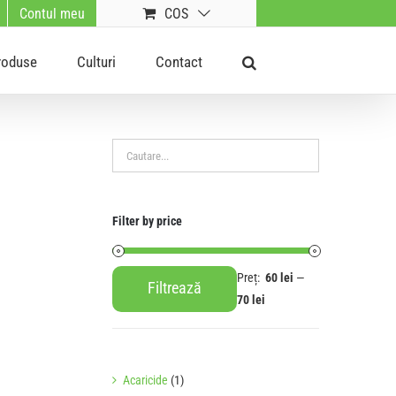
Contul meu
COS
roduse
Culturi
Contact
Filter by price
Preț:
60 lei
—
Filtrează
Preț
Preț
70 lei
minim
maxim
Acaricide
(1)