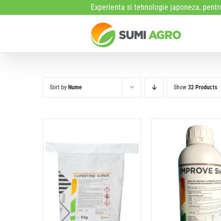
Skip
Experienta si tehnologie japoneza, pentru
to
content
Sort by
Nume
Show
32 Products