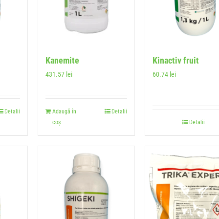
Kanemite
Kinactiv fruit
431.57
lei
60.74
lei
Detalii
Adaugă în
Detalii
coș
Detalii