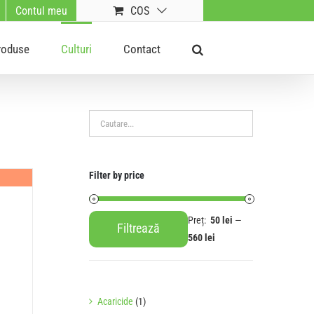
Contul meu
COS
roduse
Culturi
Contact
Filter by price
Preț:
50 lei
—
Filtrează
Preț
Preț
560 lei
minim
maxim
Acaricide
(1)