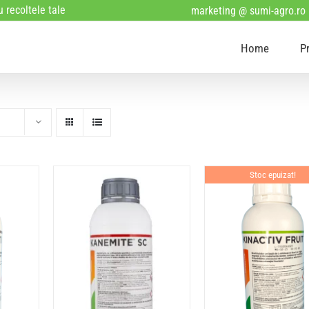
 recoltele tale
marketing @ sumi-agro.ro
Home
P
Stoc epuizat!