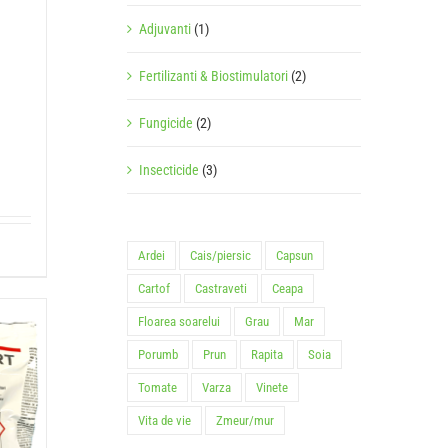
Adjuvanti
(1)
Fertilizanti & Biostimulatori
(2)
Fungicide
(2)
Insecticide
(3)
Ardei
Cais/piersic
Capsun
Cartof
Castraveti
Ceapa
Floarea soarelui
Grau
Mar
Porumb
Prun
Rapita
Soia
Tomate
Varza
Vinete
Vita de vie
Zmeur/mur