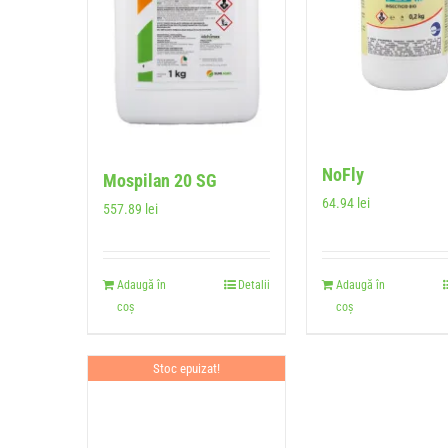
NoFly
Mospilan 20 SG
64.94
lei
557.89
lei
Adaugă în
Detalii
Adaugă în
coș
coș
Stoc epuizat!