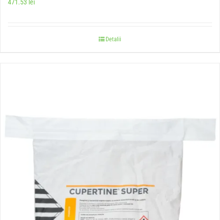
471.53
lei
Detalii