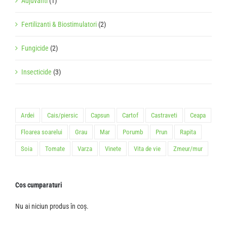
Adjuvanti
(1)
Fertilizanti & Biostimulatori
(2)
Fungicide
(2)
Insecticide
(3)
Ardei
Cais/piersic
Capsun
Cartof
Castraveti
Ceapa
Floarea soarelui
Grau
Mar
Porumb
Prun
Rapita
Soia
Tomate
Varza
Vinete
Vita de vie
Zmeur/mur
Cos cumparaturi
Nu ai niciun produs în coș.